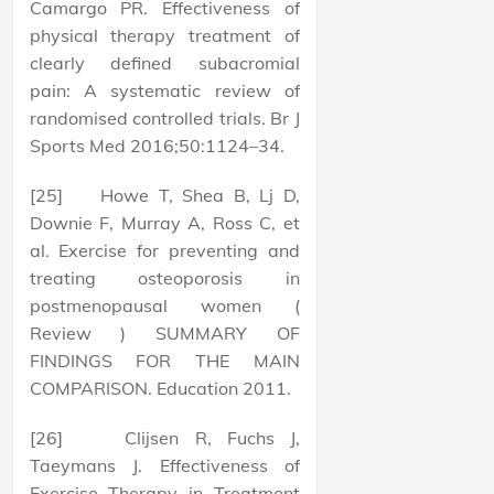
Camargo PR. Effectiveness of
physical therapy treatment of
clearly defined subacromial
pain: A systematic review of
randomised controlled trials. Br J
Sports Med 2016;50:1124–34.
[25] Howe T, Shea B, Lj D,
Downie F, Murray A, Ross C, et
al. Exercise for preventing and
treating osteoporosis in
postmenopausal women (
Review ) SUMMARY OF
FINDINGS FOR THE MAIN
COMPARISON. Education 2011.
[26] Clijsen R, Fuchs J,
Taeymans J. Effectiveness of
Exercise Therapy in Treatment