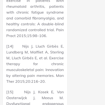
exercise in patients with
rheumatoid arthritis, patients
with chronic fatigue syndrome
and comorbid fibromyalgia, and
healthy controls: A double-blind
randomized controlled trial. Pain
Pract 2015;15:98–106.
[14] Nijs J, Lluch Girbès E,
Lundberg M, Malfliet A, Sterling
M, Lluch Girbés E, et al. Exercise
therapy for chronic
musculoskeletal pain: Innovation
by altering pain memories. Man
Ther 2015;20:216–20.
[15] Nijs J, Kosek E, Van
Oosterwijck J, Meeus M.
Dysfunctional endogenous