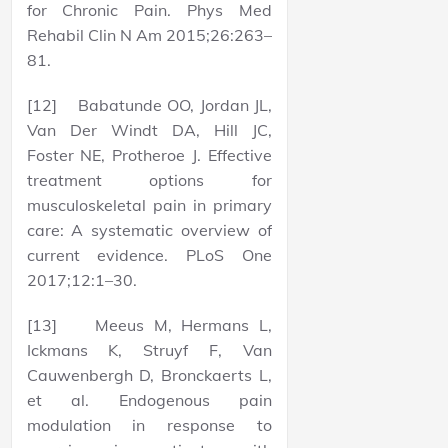
for Chronic Pain. Phys Med
Rehabil Clin N Am 2015;26:263–
81.
[12] Babatunde OO, Jordan JL,
Van Der Windt DA, Hill JC,
Foster NE, Protheroe J. Effective
treatment options for
musculoskeletal pain in primary
care: A systematic overview of
current evidence. PLoS One
2017;12:1–30.
[13] Meeus M, Hermans L,
Ickmans K, Struyf F, Van
Cauwenbergh D, Bronckaerts L,
et al. Endogenous pain
modulation in response to