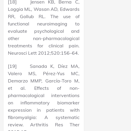
[18] Jensen KB, Berna C,
Loggia ML, Wasan AD, Edwards
RR, Gollub RL. The use of
functional neuroimaging to
evaluate psychological and
other non-pharmacological
treatments for clinical pain.
Neurosci Lett 2012;520:156–64.
[19] Sanada K, Díez MA,
Valero MS, Pérez-Yus MC,
Demarzo MMP, García-Toro M,
et al. Effects of non-
pharmacological interventions
on inflammatory biomarker
expression in patients with
fibromyalgia: A systematic
review. Arthritis Res Ther