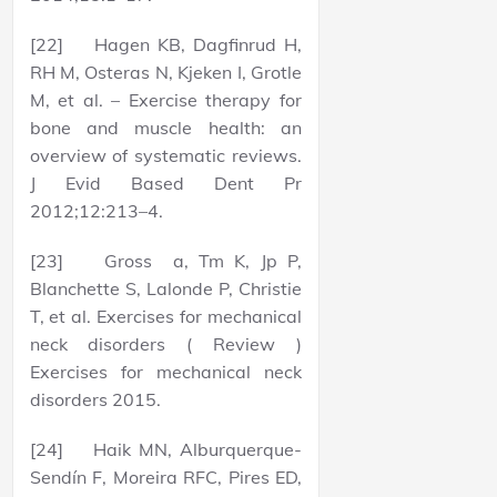
[22] Hagen KB, Dagfinrud H,
RH M, Osteras N, Kjeken I, Grotle
M, et al. – Exercise therapy for
bone and muscle health: an
overview of systematic reviews.
J Evid Based Dent Pr
2012;12:213–4.
[23] Gross a, Tm K, Jp P,
Blanchette S, Lalonde P, Christie
T, et al. Exercises for mechanical
neck disorders ( Review )
Exercises for mechanical neck
disorders 2015.
[24] Haik MN, Alburquerque-
Sendín F, Moreira RFC, Pires ED,