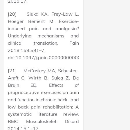
2015;17.
[20] Sluka KA, Frey-Law L,
Hoeger Bement M. Exercise-
induced pain and analgesia?
Underlying mechanisms and
clinical translation. Pain
2018;159:S91–7.
doi:10.1097/j.pain.0000000000001235.
[21] McCaskey MA, Schuster-
Amft C, Wirth B, Suica Z, De
Bruin ED. Effects of
proprioceptive exercises on pain
and function in chronic neck- and
low back pain rehabilitation: A
systematic literature review.
BMC Musculoskelet Disord
2014;15:1–17.