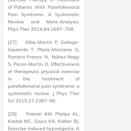
of Patients With Patellofemoral
Pain Syndrome: A Systematic
Review and Meta-Analysis.
Phys Ther 2014;94:1697–708.
[27] Alba-Martín P, Gallego-
Izquierdo T, Plaza-Manzano G,
Romero-Franco N, Núñez-Nagy
S, Pecos-Martín D. Effectiveness
of therapeutic physical exercise
in the treatment of
patellofemoral pain syndrome: a
systematic review. J Phys Ther
Sci 2015;27:2387–90.
[28] Polaski AM, Phelps AL,
Kostek MC, Szucs KA, Kolber BJ.
Exercise-induced hypoalgesia: A