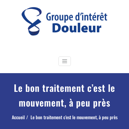
Skip
to
content
GI Douleur
Groupe d'Intérêt douleur de la Société Française de Physiothérapie
Le bon traitement c’est le
mouvement, à peu près
Accueil
Le bon traitement c’est le mouvement, à peu près