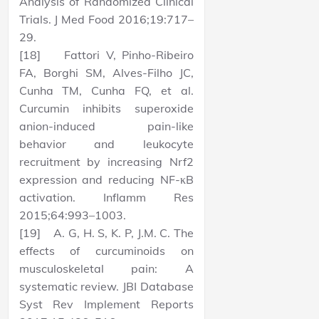
Analysis of Randomized Clinical
Trials. J Med Food 2016;19:717–
29.
[18] Fattori V, Pinho-Ribeiro
FA, Borghi SM, Alves-Filho JC,
Cunha TM, Cunha FQ, et al.
Curcumin inhibits superoxide
anion-induced pain-like
behavior and leukocyte
recruitment by increasing Nrf2
expression and reducing NF-κB
activation. Inflamm Res
2015;64:993–1003.
[19] A. G, H. S, K. P, J.M. C. The
effects of curcuminoids on
musculoskeletal pain: A
systematic review. JBI Database
Syst Rev Implement Reports