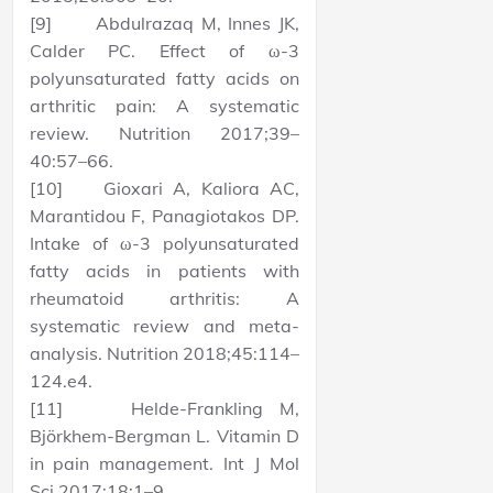
[9] Abdulrazaq M, Innes JK,
Calder PC. Effect of ω-3
polyunsaturated fatty acids on
arthritic pain: A systematic
review. Nutrition 2017;39–
40:57–66.
[10] Gioxari A, Kaliora AC,
Marantidou F, Panagiotakos DP.
Intake of ω-3 polyunsaturated
fatty acids in patients with
rheumatoid arthritis: A
systematic review and meta-
analysis. Nutrition 2018;45:114–
124.e4.
[11] Helde-Frankling M,
Björkhem-Bergman L. Vitamin D
in pain management. Int J Mol
Sci 2017;18:1–9.