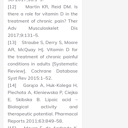
[12] Martin KR, Reid DM. Is
there a role for vitamin D in the
treatment of chronic pain? Ther
Adv Musculoskelet Dis
2017;9:131–5.
[13] Straube S, Derry S, Moore
AR, McQuay HJ. Vitamin D for
the treatment of chronic painful
conditions in adults [Systematic
Review]. Cochrane Database
Syst Rev 2015:1–52.
[14] Gora̧ca A, Huk-Kolega H,
Piechota A, Kleniewska P, Ciejka
E, Skibska B. Lipoic acid –
Biological activity and
therapeutic potential. Pharmacol
Reports 2011;63:849–58.