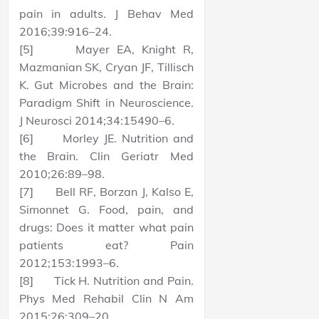
pain in adults. J Behav Med
2016;39:916–24.
[5] Mayer EA, Knight R,
Mazmanian SK, Cryan JF, Tillisch
K. Gut Microbes and the Brain:
Paradigm Shift in Neuroscience.
J Neurosci 2014;34:15490–6.
[6] Morley JE. Nutrition and
the Brain. Clin Geriatr Med
2010;26:89–98.
[7] Bell RF, Borzan J, Kalso E,
Simonnet G. Food, pain, and
drugs: Does it matter what pain
patients eat? Pain
2012;153:1993–6.
[8] Tick H. Nutrition and Pain.
Phys Med Rehabil Clin N Am
2015;26:309–20.