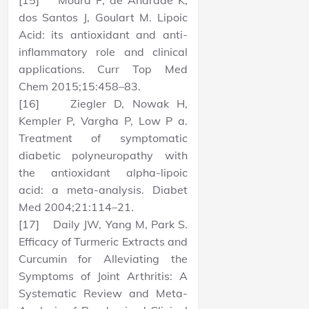
[15] Moura F, de Andrade K,
dos Santos J, Goulart M. Lipoic
Acid: its antioxidant and anti-
inflammatory role and clinical
applications. Curr Top Med
Chem 2015;15:458–83.
[16] Ziegler D, Nowak H,
Kempler P, Vargha P, Low P a.
Treatment of symptomatic
diabetic polyneuropathy with
the antioxidant alpha-lipoic
acid: a meta-analysis. Diabet
Med 2004;21:114–21.
[17] Daily JW, Yang M, Park S.
Efficacy of Turmeric Extracts and
Curcumin for Alleviating the
Symptoms of Joint Arthritis: A
Systematic Review and Meta-