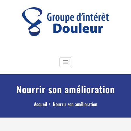
Skip
to
content
GI Douleur
Groupe d'Intérêt douleur de la Société Française de Physiothérapie
Nourrir son amélioration
Accueil
Nourrir son amélioration