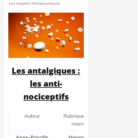
Les moyens thérapeutiques
Les antalgiques :
les anti-
nociceptifs
Auteur
Rubrique de
Relecteu
cours
Anne-Priscille
Moyens
Nicolas Ade