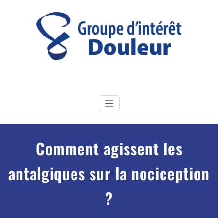
Skip
to
content
GI Douleur
Groupe d'Intérêt douleur de la Société Française de Physiothérapie
Comment agissent les
antalgiques sur la nociception
?