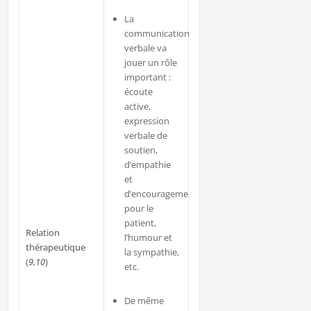
La
communication
verbale va
jouer un rôle
important :
écoute
active,
expression
verbale de
soutien,
d’empathie
et
d’encouragement
pour le
patient,
Relation
l’humour et
thérapeutique
la sympathie,
(
9,10
)
etc.
De même