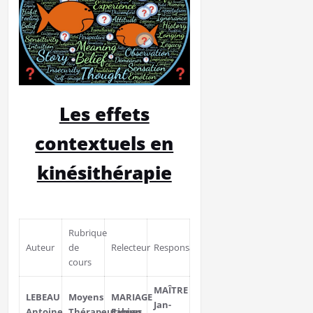
Les effets
contextuels en
kinésithérapie
Rubrique
Auteur
de
Relecteur
Responsable
cours
MAÎTRE
LEBEAU
Moyens
MARIAGE
Jan-
Antoine
Thérapeutiques
Fabien