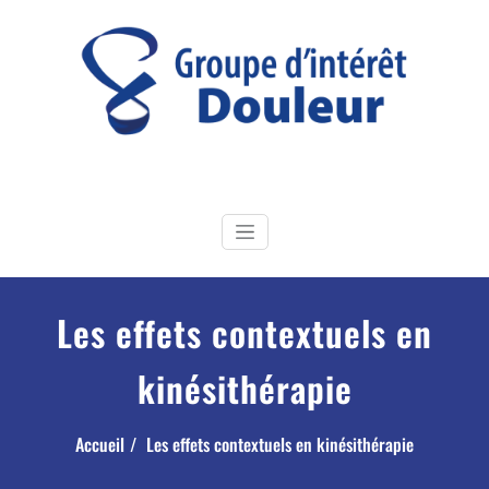
Skip
to
content
GI Douleur
Groupe d'Intérêt douleur de la Société Française de Physiothérapie
Les effets contextuels en
kinésithérapie
Accueil
Les effets contextuels en kinésithérapie