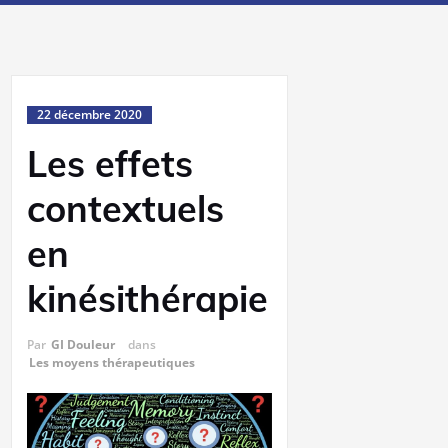
22 décembre 2020
Les effets
contextuels
en
kinésithérapie
Par
GI Douleur
dans
Les moyens thérapeutiques