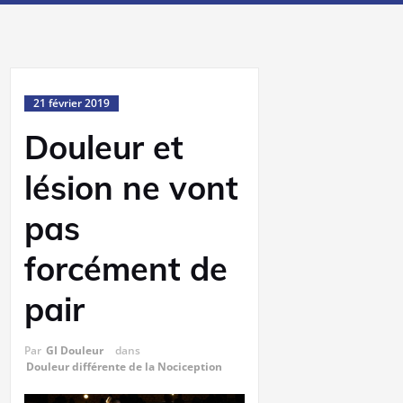
21 février 2019
Douleur et
lésion ne vont
pas
forcément de
pair
Par
GI Douleur
dans
Douleur différente de la Nociception