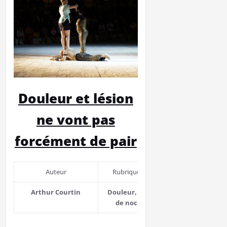
Douleur et lésion
ne vont pas
forcément de pair
Auteur
Rubrique de cours
Relec
Arthur Courtin
Douleur, différente
Nathan
de nociception