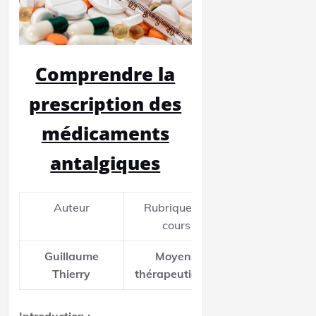
Comprendre la
prescription des
médicaments
antalgiques
Auteur
Rubrique de
Relecteur
cours
Guillaume
Moyens
Célia Amory
Thierry
thérapeutiques
Introduction :