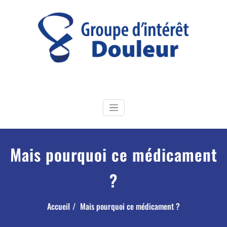
Skip
to
content
GI Douleur
Groupe d'Intérêt douleur de la Société Française de Physiothérapie
Mais pourquoi ce médicament
?
Accueil
Mais pourquoi ce médicament ?