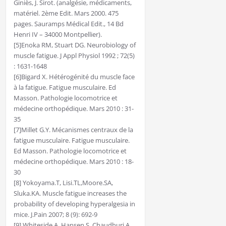
Giniès, J. Sirot. (analgésie, médicaments,
matériel. 2ème Edit. Mars 2000. 475
pages. Sauramps Médical Edit., 14 Bd
Henri IV – 34000 Montpellier).
[5]Enoka RM, Stuart DG. Neurobiology of
muscle fatigue. J Appl Physiol 1992 ; 72(5)
: 1631-1648
[6]Bigard X. Hétérogénité du muscle face
à la fatigue.
F
atigue musculaire. Ed
Masson. Pathologie locomotrice et
médecine orthopédique. Mars 2010 : 31-
35
[7]Millet G.Y. Mécanismes centraux de la
fatigue musculaire. Fatigue musculaire.
Ed Masson. Pathologie locomotrice et
médecine orthopédique. Mars 2010 : 18-
30
[8] Yokoyama.T, Lisi.TL,Moore.SA,
Sluka.KA. Muscle fatigue increases the
probability of developing hyperalgesia in
mice. J.Pain 2007; 8 (9): 692-9
[9]
Whiteside.A, Hansen.S, Chaudhuri.A.