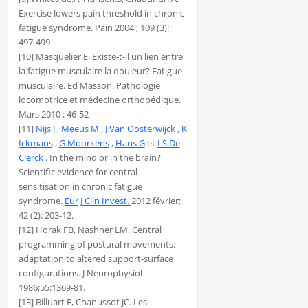
Exercise lowers pain threshold in chronic
fatigue syndrome. Pain 2004 ; 109 (3):
497-499
[10] Masquelier.E. Existe-t-il un lien entre
la fatigue musculaire la douleur? Fatigue
musculaire. Ed Masson. Pathologie
locomotrice et médecine orthopédique.
Mars 2010 : 46-52
[11]
Nijs J
,
Meeus M
,
J Van Oosterwijck
,
K
Ickmans
,
G Moorkens
,
Hans G
et
LS De
Clerck
. In the mind or in the brain?
Scientific evidence for central
sensitisation in chronic fatigue
syndrome.
Eur J Clin Invest.
2012 février;
42 (2): 203-12.
[12] Horak FB, Nashner LM. Central
programming of postural movements:
adaptation to altered support-surface
configurations. J Neurophysiol
1986;55:1369-81.
[13] Billuart F, Chanussot JC. Les