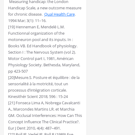
Measuring handicap: the London
Handicap Scale, a new outcome measure
for chronic disease.
Qual Health Care
.
1994 Mar; 3(1): 11–16.
[19] Henneman E, Mendelé L.M.
Functionnal organization of the
motoneuron pool and its inputs. In :
Books VB. Ed Handbook of physiology.
Section I : The Nervous System (vol 2).
Motor Control part I, 1981, Américan
Physiology Society. Bethesda, Maryland,
pp 423-507
[20]Mesure.S. Posture et équilibre : de la
sensorialité à la motricité, tout un
processus d’intégration corticale.
Kinesithér Scient 2018; 596 : 15-24
[21] Fonseca Lima A, Nobrega Cavalcanti
A., Marcondes Martins LR. et Marchia
GM. Occlusal Interferences: How Can This
Concept Influence The Clinical Practice?.
Eur J Dent 2010, 4(4): 487–491.
[22] Roll JP, Vedel JP, Roll R (1989) Eye,