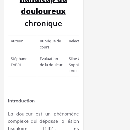
douloureux
chronique
Auteur
Rubrique de
Relecteurs
Responsable
cours
Stéphane
Evaluation
Siloe CORVIN
Damien
FABRI
de la douleur
Sophie
AUBERT
TAILLEFER
Introduction
La douleur est un phénomène
complexe qui dépasse la lésion
tissulaire [1][2]. Les