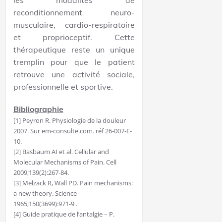
reconditionnement neuro-
musculaire, cardio-respiratoire
et proprioceptif. Cette
thérapeutique reste un unique
tremplin pour que le patient
retrouve une activité sociale,
professionnelle et sportive.
Bibliographie
[1] Peyron R. Physiologie de la douleur
2007. Sur em-consulte.com. réf 26-007-E-
10.
[2] Basbaum AI et al. Cellular and
Molecular Mechanisms of Pain. Cell
2009;139(2):267-84.
[3] Melzack R, Wall PD. Pain mechanisms:
a new theory. Science
1965;150(3699):971-9 .
[4] Guide pratique de l’antalgie – P.