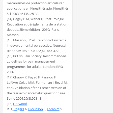
mécanismes de protection articulaire :
applications en Kinésithérapie. Kinésithér
Sci 2003(n°438):25-32.
[14] Gagey P.M, Weber B. Posturologie.
Régulation et dérèglements de la station
debout. 3ième édition ; 2010; Paris ;
Masson
[15] Massion J. Postural control systèms
in developmental perspective. Neurosci
Biobehav Rev 1998 : 22(4) : 465-472
[16] British Pain Society. Recommended
guidelines for pain management
programmes for adults. London: BPS;
2006.
[17] Chaory K, Fayad F, Rannou F,
Lefèvre-Colau MM, Fermanian J, Revel M,
et al. Validation of the French version of
the fear avoidance belief questionnaire.
Spine 2004;29(8):908-13.
[18]
Harwood
R.H,
Rogers
.A,
Dickinson
.E,
Ebrahim
.S.