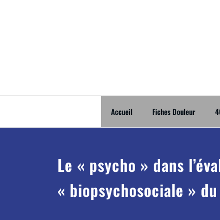
Skip
to
content
Accueil
Fiches Douleur
4
Le « psycho » dans l’éva
« biopsychosociale » du