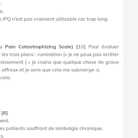
.
e.
 IPQ n’est pas vraiment utilisable car trop long.
 Pain Catastrophizing Scale) [
10] Pour évaluer
les trois plans : rumination (« je ne peux pas arrêter
ossissement ( » Je crains que quelque chose de grave
st affreux et je sens que cela me submerge »).
cela.
 [6]
ent.
des patients souffrant de lombalgie chronique.
rs.