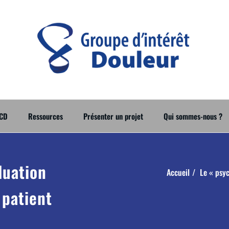
GI Do
Groupe d'In
CD
Ressources
Présenter un projet
Qui sommes-nous ?
luation
Accueil
Le « psyc
 patient