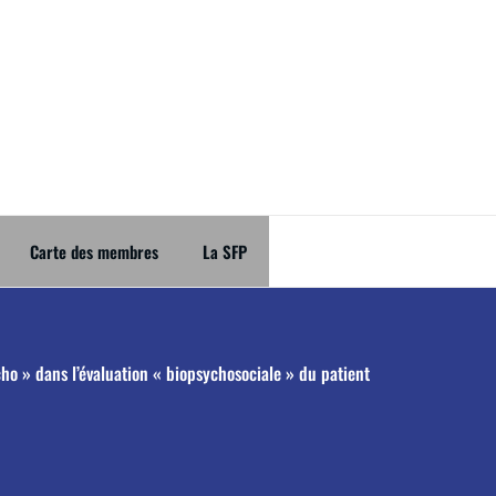
uleur
térêt douleur de la Société Française de Physiothérapie
Carte des membres
La SFP
ho » dans l’évaluation « biopsychosociale » du patient