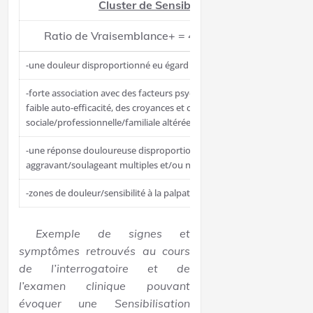
Cluster de Sensibilisation Centrale en c
Ratio de Vraisemblance+ = 40,64
Ratio 
-une douleur disproportionné eu égard de la gravité de la blessure ou
-forte association avec des facteurs psychosociaux inadaptés (par e
faible auto-efficacité, des croyances et comportements inadaptés face
sociale/professionnelle/familiale altérée, un conflit avec l’équipe médi
-une réponse douloureuse disproportionnée, non mécanique, imprévi
aggravant/soulageant multiples et/ou non spécifiques.
-zones de douleur/sensibilité à la palpation étendues et non anatomi
Exemple de signes et
symptômes retrouvés au cours
de l’interrogatoire et de
l’examen clinique pouvant
évoquer une Sensibilisation