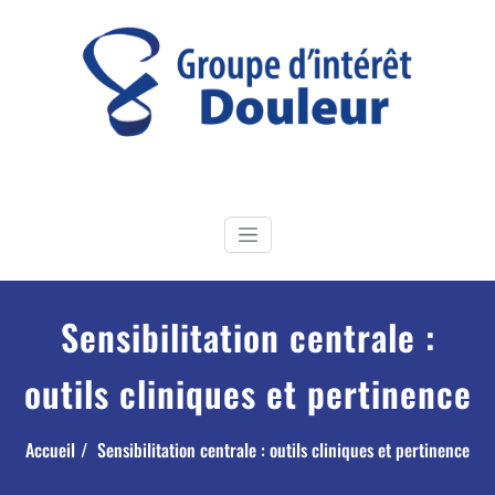
Skip
to
content
GI Douleur
Groupe d'Intérêt douleur de la Société Française de Physiothérapie
Sensibilitation centrale :
outils cliniques et pertinence
Accueil
Sensibilitation centrale : outils cliniques et pertinence