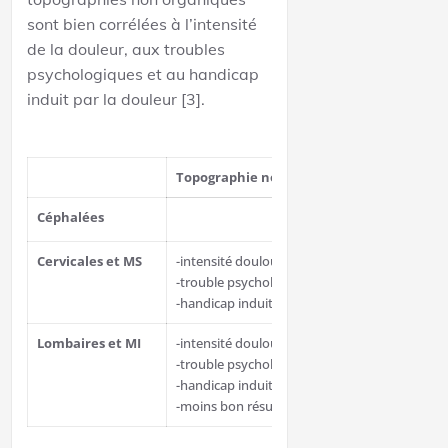
sont bien corrélées à l’intensité
de la douleur, aux troubles
psychologiques et au handicap
induit par la douleur [3].
Topographie non-organique corrélée à:
Céphalées
pas d’informations e
Cervicales et MS
-intensité douloureuse
-trouble psychologiques
-handicap induit par la douleur
Lombaires et MI
-intensité douloureuse
-trouble psychologiques
-handicap induit par la douleur
-moins bon résultats chirurgicaux