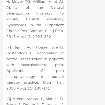
H, Mayer TG, William M et Al,
Ability of the Central
Sensitization Inventory to
Identify Central Sensitivity
Syndromes in an Outpatient
Chronic Pain Sample, Clin J Pain,
2015 Apr;4 (31):323-332
[7] Nijs J, Van Houdenhove B,
Oostendorp R, Recognition of
central sensitization in patients
with musculoskeletal pain:
Application of pain
neurophysiology in manual
therapy practice, Man Ther,
2010 Apr;2(15):135-141
[8] Arendt-Nielsen L, Morlion B,
Perrot S, Dahan A, Dickenson A