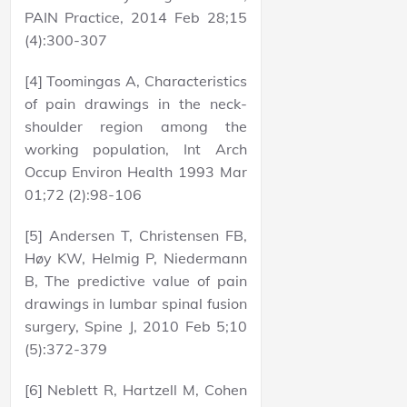
PAIN Practice, 2014 Feb 28;15
(4):300-307
[4] Toomingas A, Characteristics
of pain drawings in the neck-
shoulder region among the
working population, Int Arch
Occup Environ Health 1993 Mar
01;72 (2):98-106
[5] Andersen T, Christensen FB,
Høy KW, Helmig P, Niedermann
B, The predictive value of pain
drawings in lumbar spinal fusion
surgery, Spine J, 2010 Feb 5;10
(5):372-379
[6] Neblett R, Hartzell M, Cohen