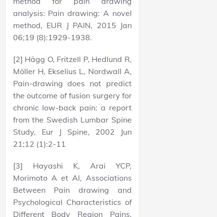
method for pain drawing
analysis: Pain drawing: A novel
method, EUR J PAIN, 2015 Jan
06;19 (8):1929-1938.
[2] Hägg O, Fritzell P, Hedlund R,
Möller H, Ekselius L, Nordwall A,
Pain-drawing does not predict
the outcome of fusion surgery for
chronic low-back pain: a report
from the Swedish Lumbar Spine
Study, Eur J Spine, 2002 Jun
21;12 (1):2-11
[3] Hayashi K, Arai YCP,
Morimoto A et Al, Associations
Between Pain drawing and
Psychological Characteristics of
Different Body Region Pains,