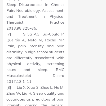
Sleep Disturbances in Chronic
Pain: Neurobiology, Assessment,
and Treatment in Physical
Therapist Practice
2018;98:325–35.
[7] Silva AG, Sa-Couto P,
Queirós A, Neto M, Rocha NP.
Pain, pain intensity and pain
disability in high school students
are differently associated with
physical activity, screening
hours and sleep. BMC
Musculoskelet Disord
2017;18:1–11.
[8] Liu X, Xiao S, Zhou L, Hu M,
Zhou W, Liu H. Sleep quality and
covariates as predictors of pain
intensity among the general