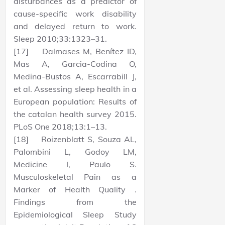
disturbances as a predictor of
cause-specific work disability
and delayed return to work.
Sleep 2010;33:1323–31.
[17] Dalmases M, Benítez ID,
Mas A, Garcia-Codina O,
Medina-Bustos A, Escarrabill J,
et al. Assessing sleep health in a
European population: Results of
the catalan health survey 2015.
PLoS One 2018;13:1–13.
[18] Roizenblatt S, Souza AL,
Palombini L, Godoy LM,
Medicine I, Paulo S.
Musculoskeletal Pain as a
Marker of Health Quality .
Findings from the
Epidemiological Sleep Study