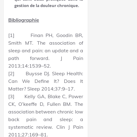
gestion de la douleur chronique.
Bibliographie
[1] Finan PH, Goodin BR,
Smith MT. The association of
sleep and pain: an update and a
path forward. J Pain
2013;14:1539–52.
[2] Buysse DJ. Sleep Health:
Can We Define It? Does It
Matter? Sleep 2014;37:9–17.
[3] Kelly GA, Blake C, Power
CK, O’keeffe D, Fullen BM. The
association between chronic low
back pain and sleep: a
systematic review. Clin J Pain
2011;27:169–81.