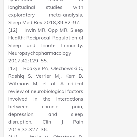
longitudinal studies with
exploratory meta-analysis.
Sleep Med Rev 2018;39:82–97.
[12] Irwin MR, Opp MR. Sleep
Health: Reciprocal Regulation of
Sleep and Innate Immunity.
Neuropsychopharmacology
2017;42:129–55.
[13] Boakye PA, Olechowski C,
Rashiq S, Verrier MJ, Kerr B,
Witmans M, et al. A critical
review of neurobiological factors
involved in the interactions
between chronic pain,
depression, and sleep
disruption. Clin J Pain
2016;32:327–36.
[14] Irwin M, Olmstead R,