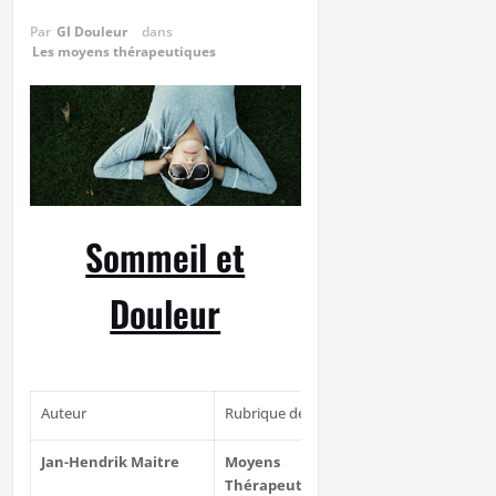
Par
GI Douleur
dans
Les moyens thérapeutiques
Sommeil et
Douleur
Auteur
Rubrique de cours
Relecteu
Jan-Hendrik Maitre
Moyens
MARIAGE Fab
Thérapeutiques