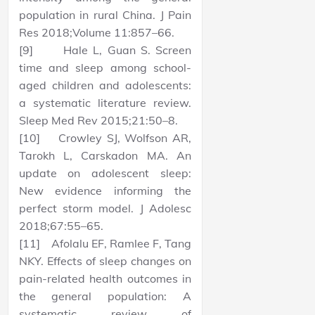
population in rural China. J Pain
Res 2018;Volume 11:857–66.
[9] Hale L, Guan S. Screen
time and sleep among school-
aged children and adolescents:
a systematic literature review.
Sleep Med Rev 2015;21:50–8.
[10] Crowley SJ, Wolfson AR,
Tarokh L, Carskadon MA. An
update on adolescent sleep:
New evidence informing the
perfect storm model. J Adolesc
2018;67:55–65.
[11] Afolalu EF, Ramlee F, Tang
NKY. Effects of sleep changes on
pain-related health outcomes in
the general population: A
systematic review of