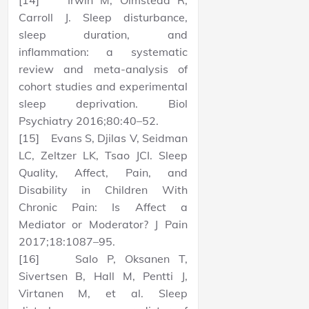
Carroll J. Sleep disturbance,
sleep duration, and
inflammation: a systematic
review and meta-analysis of
cohort studies and experimental
sleep deprivation. Biol
Psychiatry 2016;80:40–52.
[15] Evans S, Djilas V, Seidman
LC, Zeltzer LK, Tsao JCI. Sleep
Quality, Affect, Pain, and
Disability in Children With
Chronic Pain: Is Affect a
Mediator or Moderator? J Pain
2017;18:1087–95.
[16] Salo P, Oksanen T,
Sivertsen B, Hall M, Pentti J,
Virtanen M, et al. Sleep