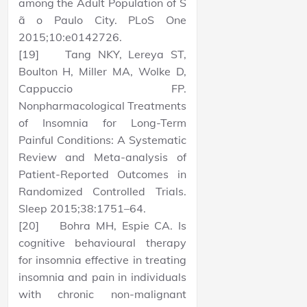
among the Adult Population of S
ã o Paulo City. PLoS One
2015;10:e0142726.
[19] Tang NKY, Lereya ST,
Boulton H, Miller MA, Wolke D,
Cappuccio FP.
Nonpharmacological Treatments
of Insomnia for Long-Term
Painful Conditions: A Systematic
Review and Meta-analysis of
Patient-Reported Outcomes in
Randomized Controlled Trials.
Sleep 2015;38:1751–64.
[20] Bohra MH, Espie CA. Is
cognitive behavioural therapy
for insomnia effective in treating
insomnia and pain in individuals
with chronic non-malignant