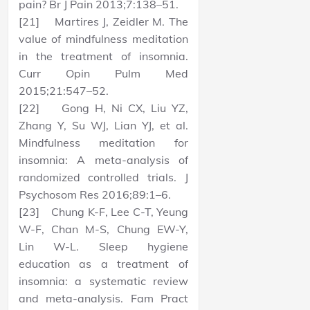
pain? Br J Pain 2013;7:138–51.
[21] Martires J, Zeidler M. The
value of mindfulness meditation
in the treatment of insomnia.
Curr Opin Pulm Med
2015;21:547–52.
[22] Gong H, Ni CX, Liu YZ,
Zhang Y, Su WJ, Lian YJ, et al.
Mindfulness meditation for
insomnia: A meta-analysis of
randomized controlled trials. J
Psychosom Res 2016;89:1–6.
[23] Chung K-F, Lee C-T, Yeung
W-F, Chan M-S, Chung EW-Y,
Lin W-L. Sleep hygiene
education as a treatment of
insomnia: a systematic review
and meta-analysis. Fam Pract