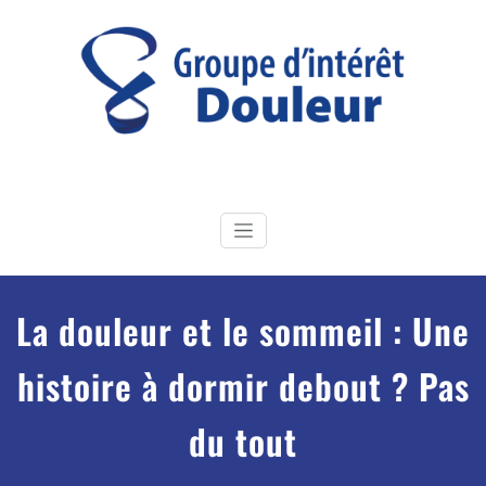
Skip
to
content
GI Douleur
Groupe d'Intérêt douleur de la Société Française de Physiothérapie
La douleur et le sommeil : Une
histoire à dormir debout ? Pas
du tout