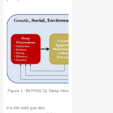
Figure 1 : BUYSSE DJ. Sleep Health: Can We Define It? 
;37(1):9-17)
Il a été noté que des