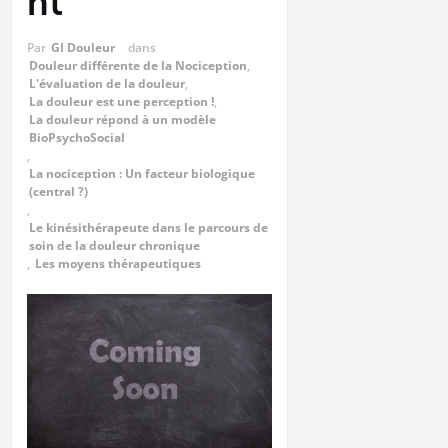
nt
Par
GI Douleur
dans
Douleur différente de la Nociception
,
L'évaluation de la douleur
,
La douleur est une perception !
,
La douleur répond à un modèle
BioPsychoSocial
,
La nociception : Un facteur biologique
(central ?)
,
Le kinésithérapeute dans le parcours de
soin de la douleur chronique
,
Les moyens thérapeutiques