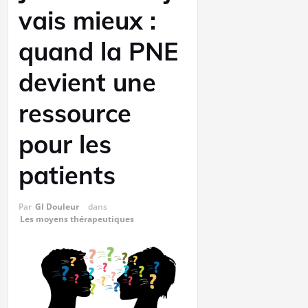
vais mieux :
quand la PNE
devient une
ressource
pour les
patients
Par
GI Douleur
dans
Les moyens thérapeutiques