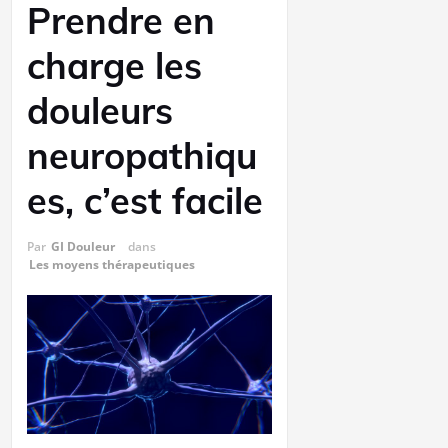
Prendre en
charge les
douleurs
neuropathiqu
es, c’est facile
Par
GI Douleur
dans
Les moyens thérapeutiques