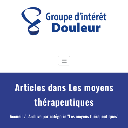
Skip
to
content
GI Douleur
Groupe d'Intérêt douleur de la Société Française de Physiothérapie
Articles dans Les moyens
thérapeutiques
Accueil
Archive par catégorie "Les moyens thérapeutiques"