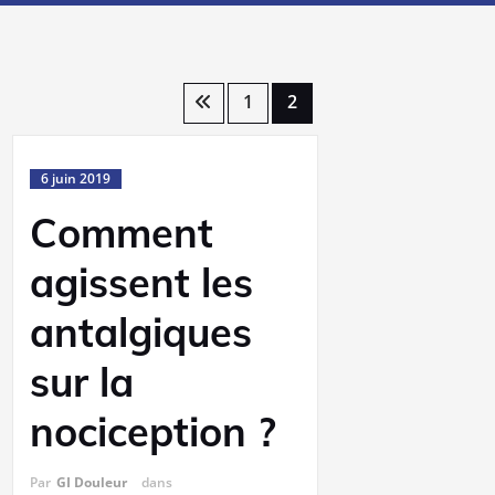
1
2
6 juin 2019
Comment
agissent les
antalgiques
sur la
nociception ?
Par
GI Douleur
dans